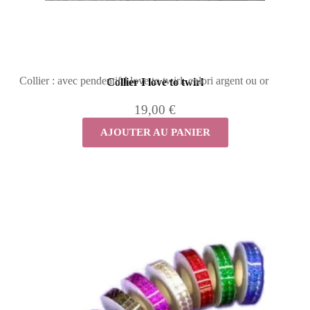
Collier : avec pendentif I love to twirl. colori argent ou or
Collier I love to twirl
19,00 €
AJOUTER AU PANIER