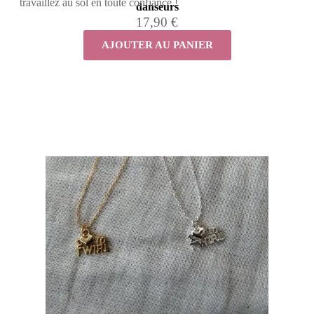
travaillez au sol en toute confiance !
danseurs
17,90 €
AJOUTER AU PANIER