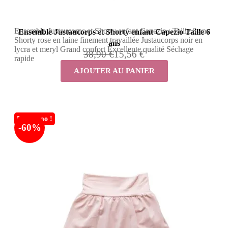
Ensemble Justaucorps et Shorty enfant Capezio : Taille 6 ans
Ensemble Justaucorps et Shorty enfant Capezio Taille 6
Shorty rose en laine finement travaillée Justaucorps noir en
ans
lycra et meryl Grand confort Excellente qualité Séchage
38,90 €
15,56 €
rapide
AJOUTER AU PANIER
En promo !
-60%