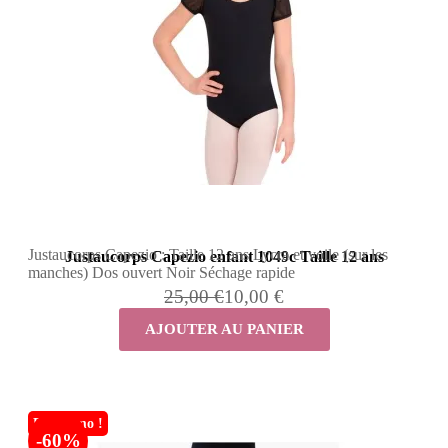
Justaucorps Capezio : Taille 12 ans Lycra et voile (sur les
Justaucorps Capezio enfant 1049c Taille 12 ans
manches) Dos ouvert Noir Séchage rapide
25,00 €
10,00 €
AJOUTER AU PANIER
En promo !
-60%