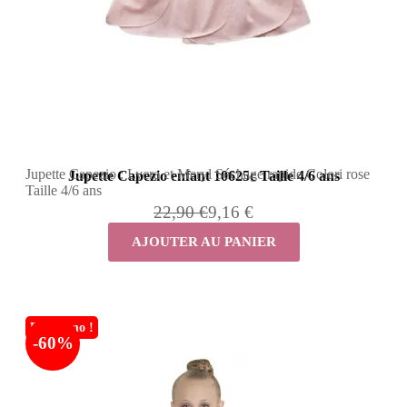
Jupette Capezio : Lycra et Meryl Séchage rapide Colori rose
Jupette Capezio enfant 10625c Taille 4/6 ans
Taille 4/6 ans
22,90 €
9,16 €
AJOUTER AU PANIER
En promo !
-60%