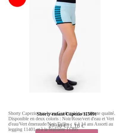
Shorty Capezio : en lycra Confortable, excellente qualité.
Shorty enfant Capezio 11509t
Disponible en deux coloris : Noir/Rose/vert d'eau et Vert
d'eau/Vert émeraude/Noir Tailles : 6 à 14 ans Assorti au
27,90 €
11,16 €
legging 11401 et à la brassière 11395