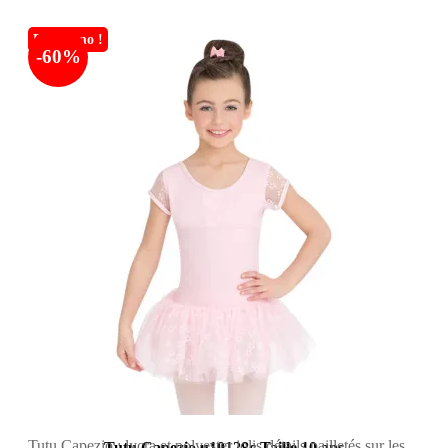
En promo !
-60%
Tutu Capezio : lycra et polyester jolis détails pailletés sur les
Tutu Capezio u10128c Taille 10 ans