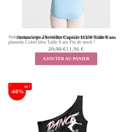
Justaucorps Cross Back Capezio : Coton lycra et voile
Justaucorps à bretelles Capezio 11330 Taille 8 ans
plumetis Colori bleu Taille 8 ans Fin de stock !
29,90 €
11,96 €
AJOUTER AU PANIER
En promo !
-60%