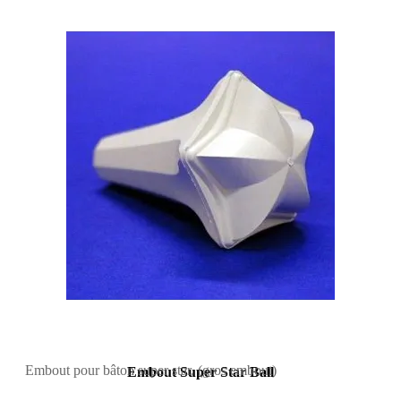
Embout pour bâton super star. (gros embout)
Embout Super Star Ball