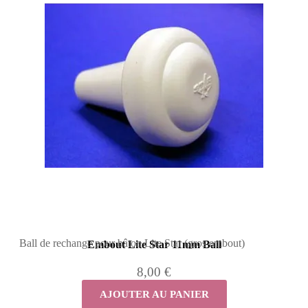
Ball de rechange pour bâton Lite Star (gros embout)
Embout Lite Star 11mm Ball
8,00 €
AJOUTER AU PANIER