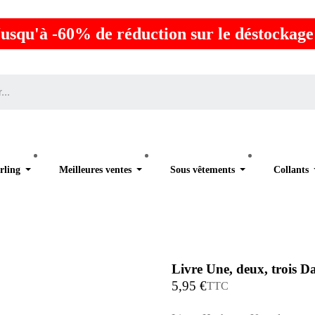
usqu'à -60% de réduction sur le déstockage
rling
Meilleures ventes
Sous vêtements
Collants
Livre Une, deux, trois D
5,95 €
TTC