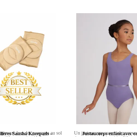
 genoux lors des passages au sol
Un justaucorps essentiel pour vo
llères Sansha Kneepads –
Justaucorps enfant avec ce