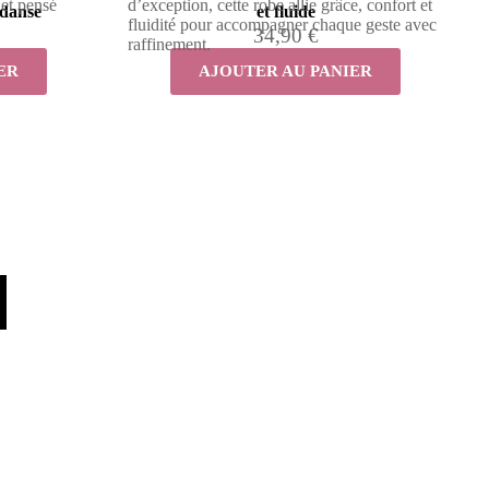
 et pensé
d’exception, cette robe allie grâce, confort et
 danse
et fluide
fluidité pour accompagner chaque geste avec
34,90 €
raffinement.
ER
AJOUTER AU PANIER