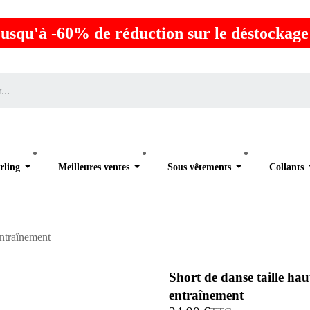
usqu'à -60% de réduction sur le déstockage
rling
Meilleures ventes
Sous vêtements
Collants
entraînement
Short de danse taille ha
entraînement