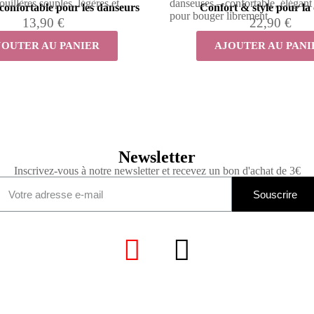
uillères souples, légères et
danseuses – confortable, élégant
 confortable pour les danseurs
Confort & style pour la
pour bouger librement
13,90 €
22,90 €
JOUTER AU PANIER
AJOUTER AU PANI
Newsletter
Inscrivez-vous à notre newsletter et recevez un bon d'achat de 3€
Souscrire