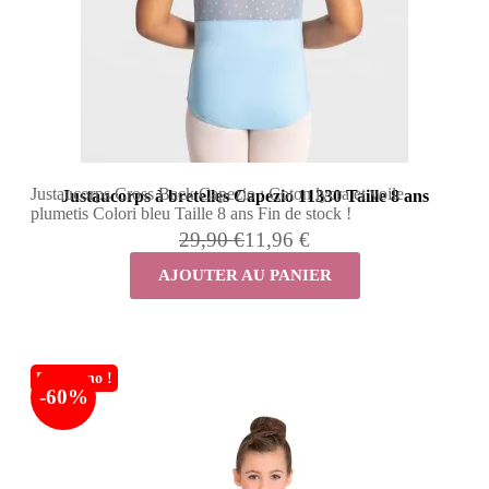
Justaucorps Cross Back Capezio : Coton lycra et voile
Justaucorps à bretelles Capezio 11330 Taille 8 ans
plumetis Colori bleu Taille 8 ans Fin de stock !
29,90 €
11,96 €
AJOUTER AU PANIER
En promo !
-60%