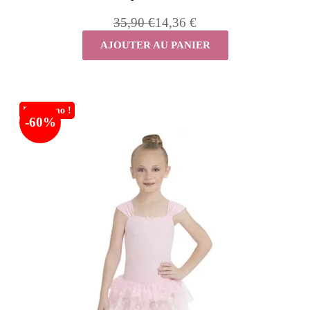
35,90 €
14,36 €
AJOUTER AU PANIER
En promo !
-60%