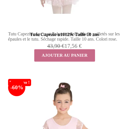
Tutu Capezio : Lycra et Polyester. Jolis détails pailletés sur les
Tutu Capezio u10129c Taille 10 ans
épaules et le tutu. Séchage rapide. Taille 10 ans. Colori rose.
43,90 €
17,56 €
AJOUTER AU PANIER
En promo !
-60%