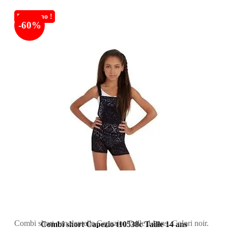
En promo !
-60%
Combi short : en dentelle Capezio. Taille 14 ans. Colori noir.
Combi short Capezio t10538c Taille 14 ans