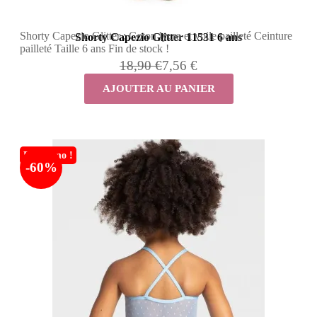
Shorty Capezio Glitter : Coton lycra et voile pailleté Ceinture
Shorty Capezio Glitter 11531 6 ans
pailleté Taille 6 ans Fin de stock !
18,90 €
7,56 €
AJOUTER AU PANIER
En promo !
-60%