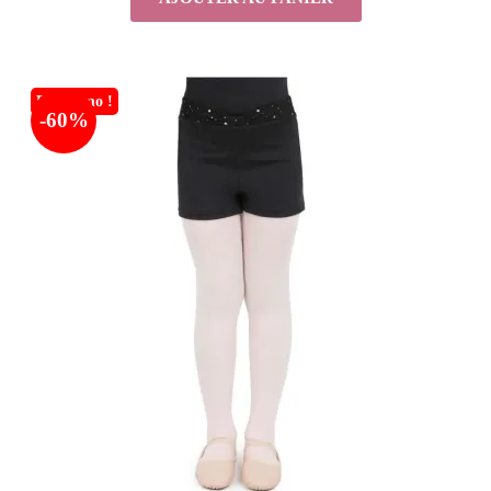
En promo !
-60%