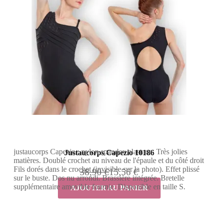
justaucorps Capezio : nylon spandex elastane. Très jolies
Justaucorps Capezio 10186
matières. Doublé crochet au niveau de l'épaule et du côté droit
Fils dorés dans le crochet (invisible sur la photo). Effet plissé
38,90 €
15,56 €
sur le buste. Dos nu arrondi. Brassière intégrée. Bretelle
supplémentaire amovible fournie. Disponible en taille S.
AJOUTER AU PANIER