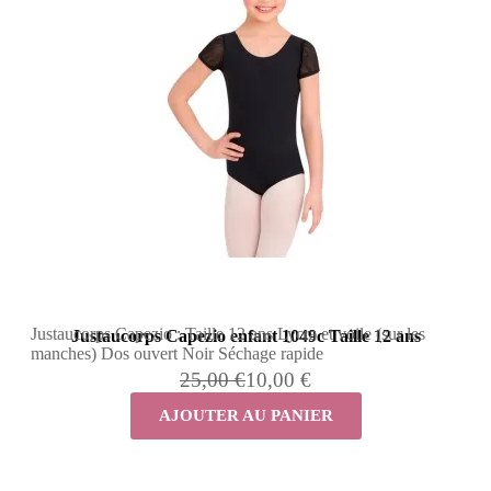
Justaucorps Capezio : Taille 12 ans Lycra et voile (sur les
Justaucorps Capezio enfant 1049c Taille 12 ans
manches) Dos ouvert Noir Séchage rapide
25,00 €
10,00 €
AJOUTER AU PANIER