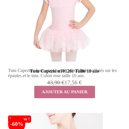
Tutu Capezio : lycra et polyester jolis détails pailletés sur les
Tutu Capezio u10128c Taille 10 ans
épaules et le tutu. Colori rose taille 10 ans.
43,90 €
17,56 €
AJOUTER AU PANIER
En promo !
-60%