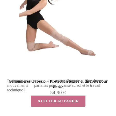
Protégez vos genoux tout en restant élégante et libre de vos
Genouillères Capezio – Protection légère & discrète pour
mouvements — parfaites pour la danse au sol et le travail
danse
technique !
54,90 €
AJOUTER AU PANIER