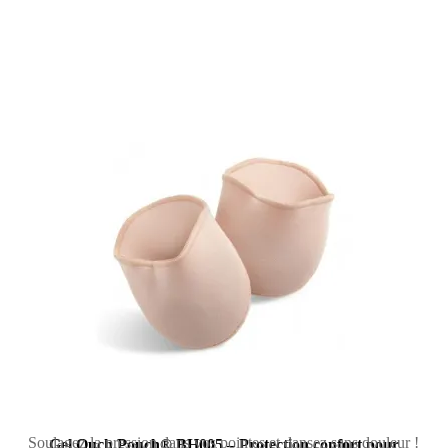
Soulagez la pression dans vos pointes et dansez sans douleur !
Gel Ouch Pouch® BH005 – Protection confort pour