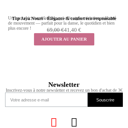
Un haut chic et confortable qui allie style, maintien et liberté
Top Jaya Nouri – Élégance & confort éco‑responsable
de mouvement — parfait pour la danse, le quotidien et bien
plus encore !
69,00 €
41,40 €
AJOUTER AU PANIER
Newsletter
Inscrivez-vous à notre newsletter et recevez un bon d'achat de 3€
Souscrire