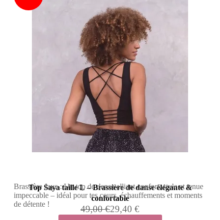
Brassière Jaya : Un top de danse alliant confort, style et tenue
Top Saya taille L – Brassière de danse élégante &
impeccable – idéal pour tes cours, échauffements et moments
confortable
de détente !
49,00 €
29,40 €